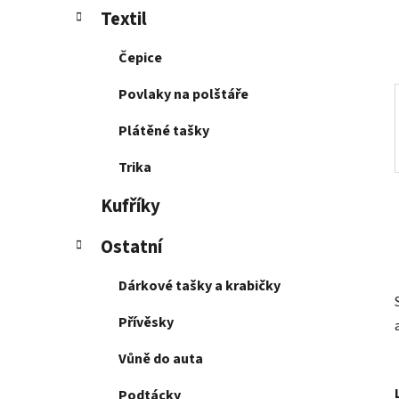
í
Textil
p
a
Čepice
n
e
Povlaky na polštáře
l
Plátěné tašky
Trika
Kufříky
Ostatní
Dárkové tašky a krabičky
Přívěsky
Vůně do auta
Podtácky