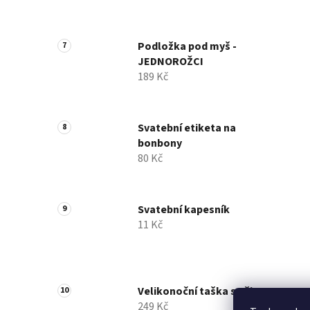
Podložka pod myš -
JEDNOROŽCI
189 Kč
Svatební etiketa na
bonbony
80 Kč
Svatební kapesník
11 Kč
Velikonoční taška s ušima
249 Kč