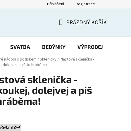
Přihlášení
Registrace
PRÁZDNÝ KOŠÍK
NÁKUPNÍ
KOŠÍK
SVATBA
BEDÝNKY
VÝPRODEJ
Potisk
vé nádobí s potiskem
/
Skleničky
/
Plastová sklenička -
, dolejvej a piš to hráběma!
stová sklenička -
oukej, dolejvej a piš
hráběma!