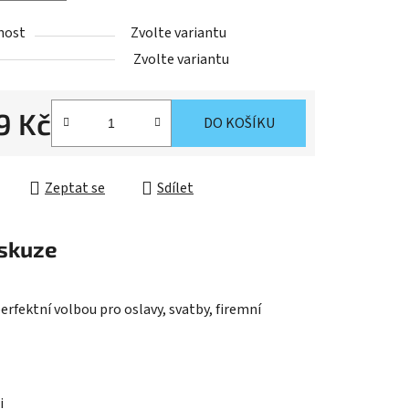
nost
Zvolte variantu
Zvolte variantu
9 Kč
DO KOŠÍKU
cena:
Zeptat se
Sdílet
skuze
rfektní volbou pro oslavy, svatby, firemní
i