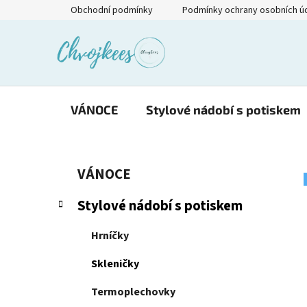
Přejít
Obchodní podmínky
Podmínky ochrany osobních ú
na
obsah
VÁNOCE
Stylové nádobí s potiskem
P
K
Přeskočit
VÁNOCE
a
kategorie
o
t
s
Stylové nádobí s potiskem
e
t
g
r
Hrníčky
o
a
r
Skleničky
i
n
e
n
Termoplechovky