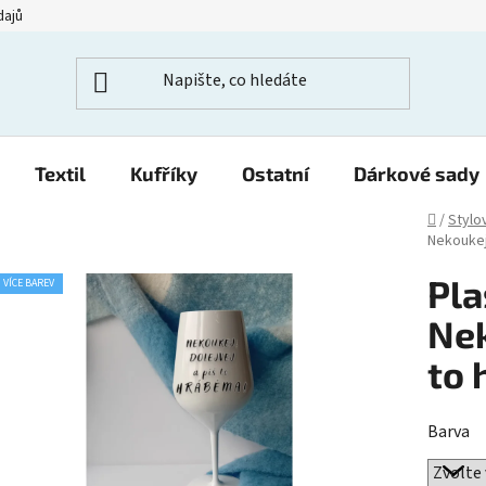
dajů
Textil
Kufříky
Ostatní
Dárkové sady
Domů
/
Stylo
Nekoukej
Pla
VÍCE BAREV
Nek
to 
Barva