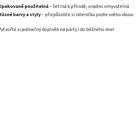
Opakovaně použitelná
– šetrná k přírodě, snadno omyvatelná
Různé barvy a styly
– přizpůsobte si skleničku podle svého vkusu
Vytvořte si jedinečný doplněk na párty i do běžného dne!