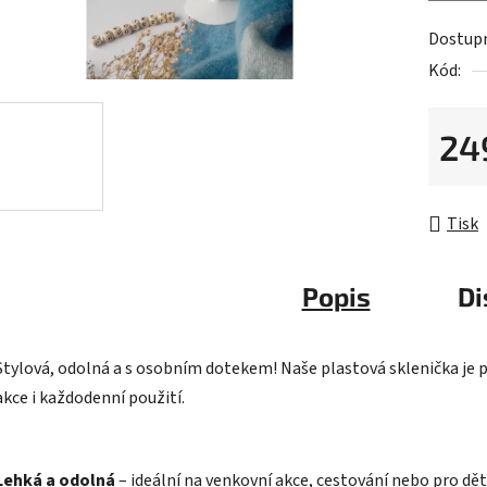
Dostup
Kód:
24
Měrná 
Tisk
Popis
Di
Stylová, odolná a s osobním dotekem! Naše plastová sklenička je pe
akce i každodenní použití.
Lehká a odolná
– ideální na venkovní akce, cestování nebo pro dět