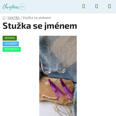
Přejít
Hledat
NÁKUPN
na
KOŠÍK
obsah
Domů
/
SVATBA
/
Stužka se jménem
Stužka se jménem
NOVINKA
VÍCE BAREV
VÍCE MOTIVŮ