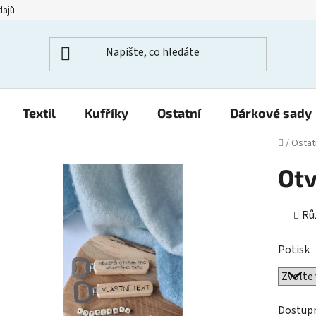
dajů
Textil
Kufříky
Ostatní
Dárkové sady
Domů
/
Ostat
Otv
Rů
Potisk
Dostup