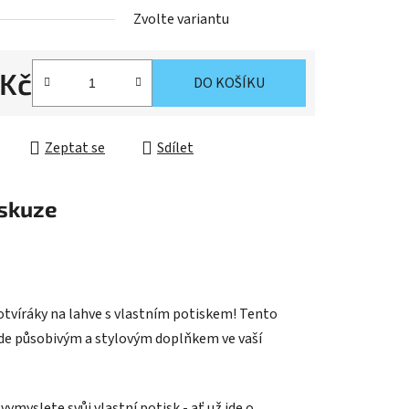
Zvolte variantu
 Kč
DO KOŠÍKU
cena:
Zeptat se
Sdílet
skuze
otvíráky na lahve s vlastním potiskem! Tento
bude působivým a stylovým doplňkem ve vaší
 vymyslete svůj vlastní potisk - ať už jde o