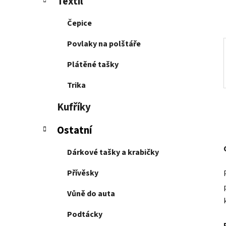
Textil
p
a
Čepice
n
e
Povlaky na polštáře
l
Plátěné tašky
Trika
Kufříky
Ostatní
Dárkové tašky a krabičky
Přívěsky
Vůně do auta
Podtácky