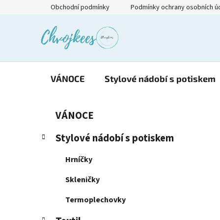
Přejít
Obchodní podmínky
Podmínky ochrany osobních ú
na
obsah
VÁNOCE
Stylové nádobí s potiskem
P
K
Přeskočit
VÁNOCE
a
kategorie
o
t
s
Stylové nádobí s potiskem
e
t
g
r
Hrníčky
o
a
r
Skleničky
i
n
e
n
Termoplechovky
í