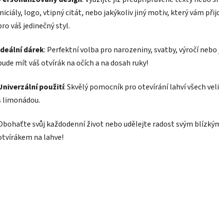
iniciály, logo, vtipný citát, nebo jakýkoliv jiný motiv, který vám př
pro váš jedinečný styl.
Ideální dárek
: Perfektní volba pro narozeniny, svatby, výročí neb
bude mít váš otvírák na očích a na dosah ruky!
Univerzální použití
: Skvělý pomocník pro otevírání lahví všech veli
s limonádou.
Obohaťte svůj každodenní život nebo udělejte radost svým blízk
otvírákem na lahve!