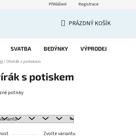
Přihlášení
Registrace
PRÁZDNÝ KOŠÍK
NÁKUPNÍ
KOŠÍK
SVATBA
BEDÝNKY
VÝPRODEJ
Potisk
ní
/
Otvírák s potiskem
írák s potiskem
zné potisky
nost
Zvolte variantu