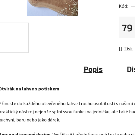
Kód:
79
Měrná 
Tisk
Popis
Di
Otvírák na lahve s potiskem
Přineste do každého otevřeného lahve trochu osobitosti s našimi 
praktický nástroj nejenže splní svou funkci na jedničku, ale také 
kuchyni, baru nebo jako dárek.
Personalizovaný design
: Využijte již předpřipravené texty nebo si