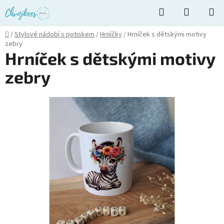
Přejít
Hledat
NÁKUPN
na
KOŠÍK
obsah
Domů
/
Stylové nádobí s potiskem
/
Hrníčky
/
Hrníček s dětskými motivy
zebry
Hrníček s dětskými motivy
zebry