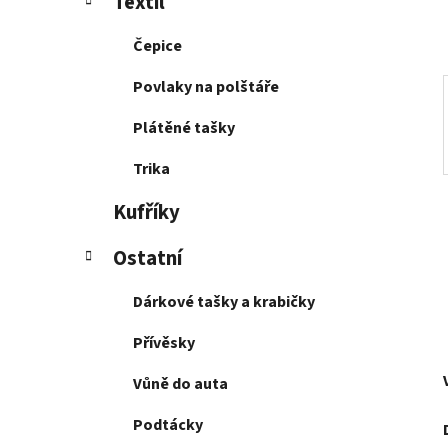
Textil
p
a
Čepice
n
e
Povlaky na polštáře
l
Plátěné tašky
Trika
Kufříky
Ostatní
Dárkové tašky a krabičky
Přívěsky
Vůně do auta
Podtácky