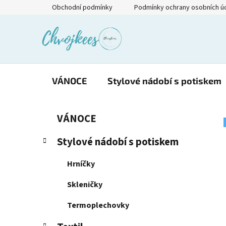
Přejít
Obchodní podmínky
Podmínky ochrany osobních ú
na
obsah
VÁNOCE
Stylové nádobí s potiskem
P
K
Přeskočit
VÁNOCE
a
kategorie
o
t
s
Stylové nádobí s potiskem
e
t
g
r
Hrníčky
o
a
r
Skleničky
i
n
e
n
Termoplechovky
í