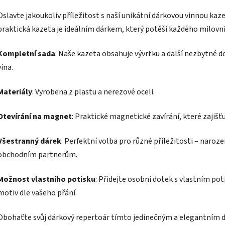
Oslavte jakoukoliv příležitost s naší unikátní dárkovou vinnou kaze
praktická kazeta je ideálním dárkem, který potěší každého milovní
Kompletní sada
: Naše kazeta obsahuje vývrtku a další nezbytné d
vína.
Materiály
: Vyrobena z plastu a nerezové oceli.
Otevírání na magnet
: Praktické magnetické zavírání, které zajiš
Všestranný dárek
: Perfektní volba pro různé příležitosti – naroz
obchodním partnerům.
Možnost vlastního potisku
: Přidejte osobní dotek s vlastním poti
motiv dle vašeho přání.
Obohaťte svůj dárkový repertoár tímto jedinečným a elegantním d