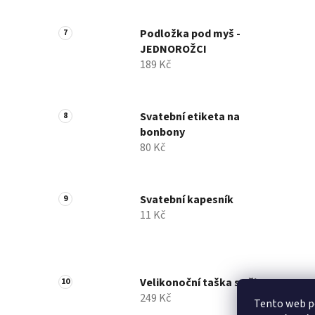
Podložka pod myš -
JEDNOROŽCI
189 Kč
Svatební etiketa na
bonbony
80 Kč
Svatební kapesník
11 Kč
Velikonoční taška s ušima
249 Kč
Tento web po