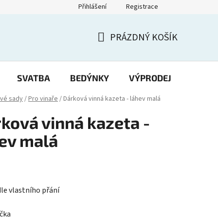
Přihlášení
Registrace
PRÁZDNÝ KOŠÍK
NÁKUPNÍ
KOŠÍK
SVATBA
BEDÝNKY
VÝPRODEJ
Potisk
vé sady
/
Pro vinaře
/
Dárková vinná kazeta - láhev malá
ková vinná kazeta -
ev malá
dle vlastního přání
íčka