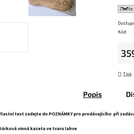
Dostup
Kód:
35
Měrná 
Tisk
Popis
Di
Vlastní text zadejte do POZNÁMKY pro prodávajícího při zadává
Dárková vinná kazeta ve tvaru lahve