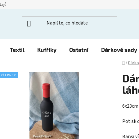
dajů
Textil
Kufříky
Ostatní
Dárkové sady
Domů
/
Dárko
Dár
VÍCE BAREV
láh
6x23cm
Potisk 
Barva v