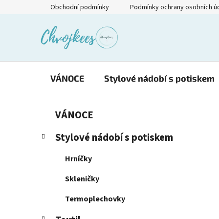
Přejít
Obchodní podmínky
Podmínky ochrany osobních ú
na
obsah
VÁNOCE
Stylové nádobí s potiskem
P
K
Přeskočit
VÁNOCE
a
kategorie
o
t
s
Stylové nádobí s potiskem
e
t
g
r
Hrníčky
o
a
r
Skleničky
i
n
e
n
Termoplechovky
í