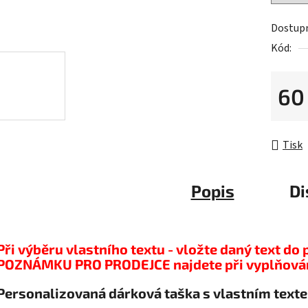
Dostup
Kód:
60
Měrná 
Tisk
Popis
Di
Při výběru vlastního textu - vložte daný text 
POZNÁMKU PRO PRODEJCE najdete při vyplňování
Personalizovaná dárková taška s vlastním tex