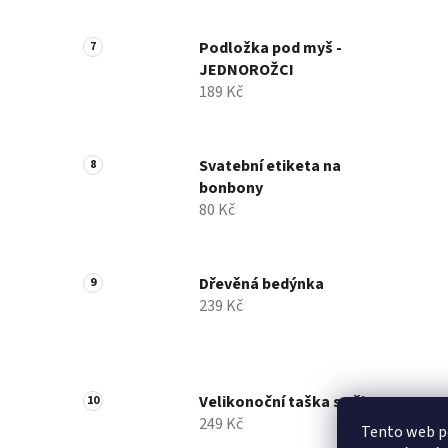
Podložka pod myš -
JEDNOROŽCI
189 Kč
Svatební etiketa na
bonbony
80 Kč
Dřevěná bedýnka
239 Kč
Velikonoční taška s ušima
249 Kč
Tento web po