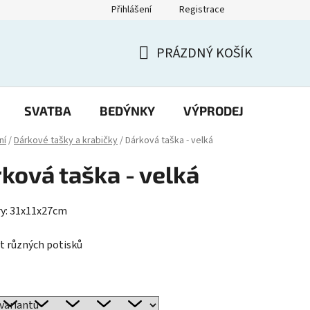
Přihlášení
Registrace
PRÁZDNÝ KOŠÍK
NÁKUPNÍ
KOŠÍK
SVATBA
BEDÝNKY
VÝPRODEJ
Potisk
ní
/
Dárkové tašky a krabičky
/
Dárková taška - velká
ková taška - velká
ěry: 31x11x27cm
 různých potisků