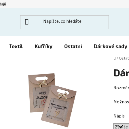
dajů
Textil
Kufříky
Ostatní
Dárkové sady
Domů
/
Ostat
Dár
Rozm
Možnost
Nápis