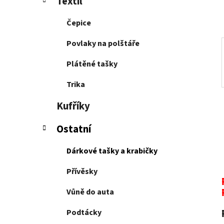
Textil
p
a
Čepice
n
e
Povlaky na polštáře
l
Plátěné tašky
Trika
Kufříky
Ostatní
Dárkové tašky a krabičky
Přívěsky
Vůně do auta
Podtácky