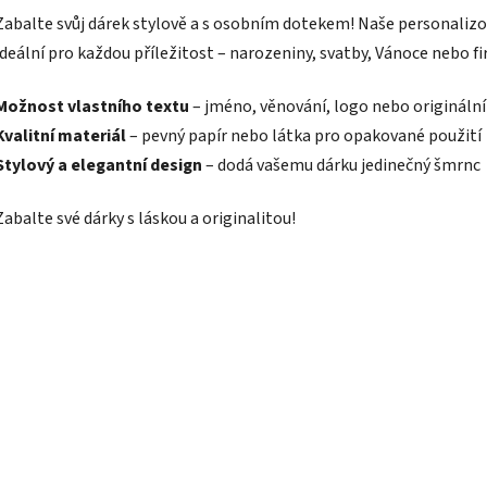
Zabalte svůj dárek stylově a s osobním dotekem! Naše personalizo
ideální pro každou příležitost – narozeniny, svatby, Vánoce nebo fi
Možnost vlastního textu
– jméno, věnování, logo nebo originální
Kvalitní materiál
– pevný papír nebo látka pro opakované použití
Stylový a elegantní design
– dodá vašemu dárku jedinečný šmrnc
Zabalte své dárky s láskou a originalitou!